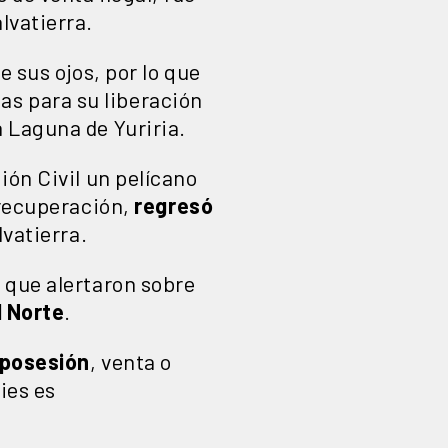
lvatierra.
e sus ojos, por lo que
as para su liberación
 Laguna de Yuriria.
ión Civil un pelícano
 recuperación,
regresó
lvatierra.
 que alertaron sobre
l Norte
.
 posesión
, venta o
ies es