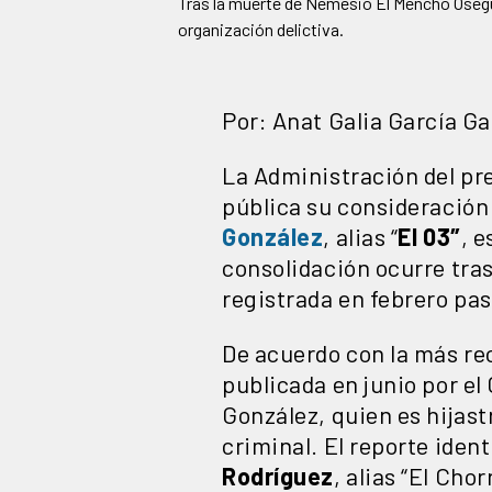
Tras la muerte de Nemesio El Mencho Osegue
organización delictiva.
Por: Anat Galia García Ga
La Administración del pr
pública su consideración
González
, alias “
El 03″
, e
consolidación ocurre tra
registrada en febrero pa
De acuerdo con la más re
publicada en junio por e
González, quien es hijast
criminal. El reporte iden
Rodríguez
, alias “El Chor