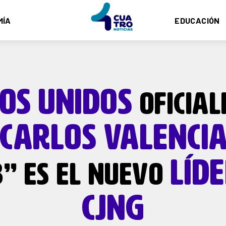
MÍA
EDUCACIÓN
OS
UNIDOS
OFICIAL
CARLOS
VALENCI
LÍD
3” ES EL NUEVO
CJNG