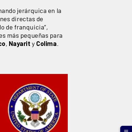
mando jerárquica en la
enes directas de
o de franquicia”,
ales más pequeñas para
co
,
Nayarit
y
Colima
.