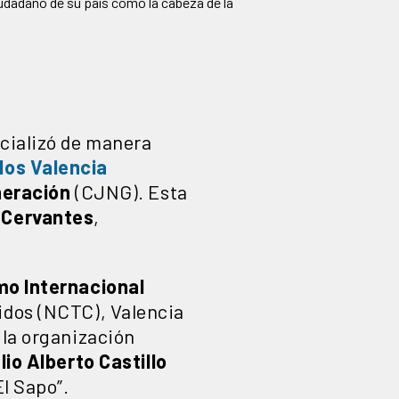
udadano de su país como la cabeza de la
ficializó de manera
los
Valencia
neración
(CJNG). Esta
 Cervantes
,
mo Internacional
idos (NCTC), Valencia
 la organización
lio
Alberto
Castillo
“El Sapo”.