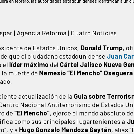
ra en febrero, las autoridades estadounidenses identifican a un ci
spar | Agencia Reforma | Cuatro Noticias
esidente de Estados Unidos,
Donald
Trump
, o
 de que el ciudadano estadounidense
Juan
Car
s el
líder
máximo
del
Cártel Jalisco Nueva Ge
s la muerte de
Nemesio
“El Mencho” Oseguera
sado.
ciente actualización de la
Guía sobre Terroris
l Centro Nacional Antiterrorismo de Estados Un
ro de
“El Mencho”
, ejerce el mando absoluto de
tifica como sus principales lugartenientes a
Ju
ro”, y a
Hugo
Gonzalo
Mendoza
Gaytán
, alias 