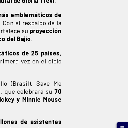
ral de Gloria Trevi
.
 más emblemáticos de
 Con el respaldo de la
ortalece su
proyección
o del Bajío
.
áticos de 25 países
,
rimera vez en el cielo
lo (Brasil), Save Me
d
, que celebrará su
70
ickey y Minnie Mouse
llones de asistentes