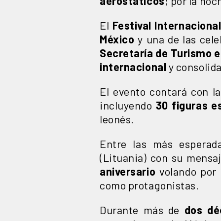
aerostáticos
; por la noc
El
Festival Internaciona
México
y una de las cele
Secretaría de Turismo e
internacional
y consolid
El evento contará con l
incluyendo
30 figuras e
leonés.
Entre las más esperada
(Lituania) con su mensaj
aniversario
volando por 
como protagonistas.
Durante más de
dos dé