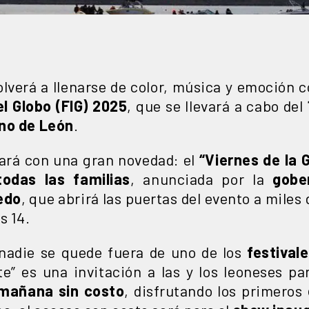
lverá a llenarse de color, música y emoción c
el Globo (FIG) 2025
, que se llevará a cabo del
no de León
.
ciará con una gran novedad: el
“Viernes de la 
odas las familias
, anunciada por la
gobe
edo
, que abrirá las puertas del evento a miles 
s 14.
 nadie se quede fuera de uno de los
festival
te” es una invitación a las y los leoneses par
 mañana sin costo
, disfrutando los primeros