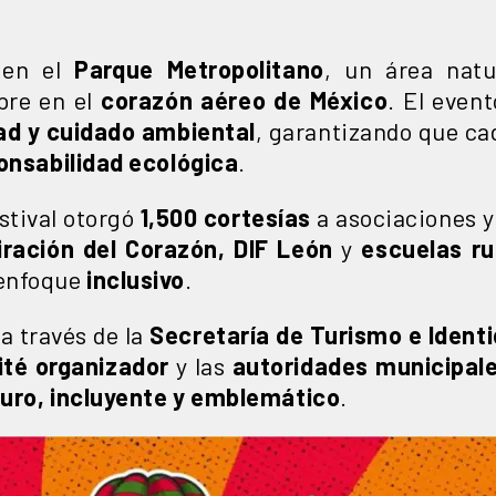
 en el
Parque Metropolitano
, un área natu
bre en el
corazón aéreo de México
. El even
ad y cuidado ambiental
, garantizando que ca
onsabilidad ecológica
.
estival otorgó
1,500 cortesías
a asociaciones 
iración del Corazón, DIF León
y
escuelas ru
 enfoque
inclusivo
.
 a través de la
Secretaría de Turismo e Ident
té organizador
y las
autoridades municipal
uro, incluyente y emblemático
.