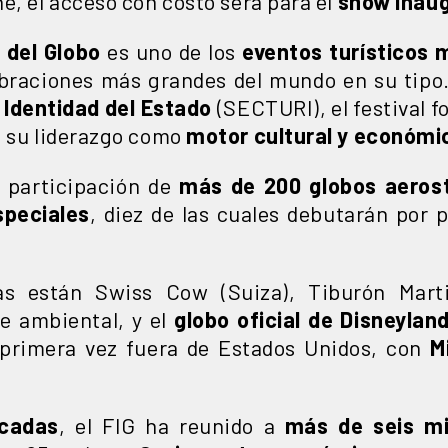
he, el acceso con costo será para el
show inaugu
l del Globo
es uno de los
eventos turísticos
braciones más grandes del mundo en su tipo.
 Identidad del Estado
(SECTURI), el festival f
a su liderazgo como
motor cultural y económic
a participación de
más de 200 globos aerost
speciales
, diez de las cuales debutarán por p
s están Swiss Cow (Suiza), Tiburón Martil
e ambiental, y el
globo oficial de Disneylan
primera vez fuera de Estados Unidos, con
M
cadas
, el FIG ha reunido a
más de seis mi