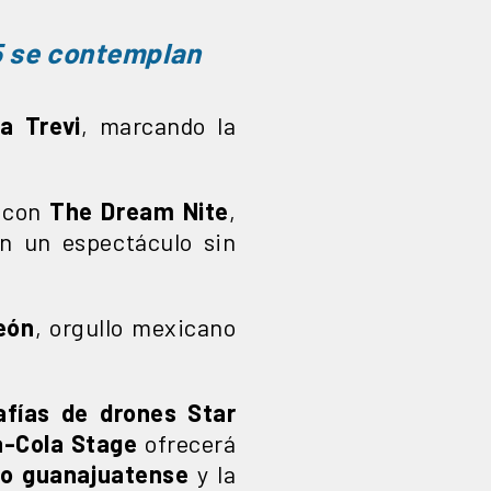
5 se contemplan
ia Trevi
, marcando la
s con
The Dream Nite
,
en un espectáculo sin
eón
, orgullo mexicano
afías de drones Star
a-Cola Stage
ofrecerá
to guanajuatense
y la