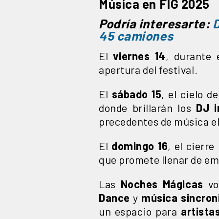
Música en FIG 2025
Podría interesarte:
D
45 camiones
El
viernes 14
, durante
apertura del festival.
El
sábado 15
, el cielo 
donde brillarán los
DJ i
precedentes de música el
El
domingo 16
, el cierr
que promete llenar de em
Las
Noches Mágicas
vo
Dance
y
música sincron
un espacio para
artista