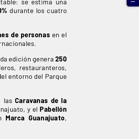
☰
table: se estima una
90%
durante los cuatro
nes de personas
en el
rnacionales.
ada edición genera
250
leros, restauranteros,
del entorno del Parque
: las
Caravanas de la
najuato, y el
Pabellón
on
Marca Guanajuato
,