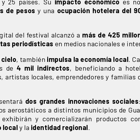
 y 25 países. Su
impacto económico
es no
es de pesos
y una
ocupación hotelera del 
gital del festival alcanzó a
más de 425 millo
tas periodísticas
en medios nacionales e inte
 cielo
, también
impulsa la economía local
. C
s de
4 mil indirectos
, beneficiando a hote
s, artistas locales, emprendedores y familias 
esentará
dos grandes innovaciones sociales
bos aerostáticos a distintos municipios de Gua
 exhibirán y comercializarán productos c
 local
y la
identidad regional
.