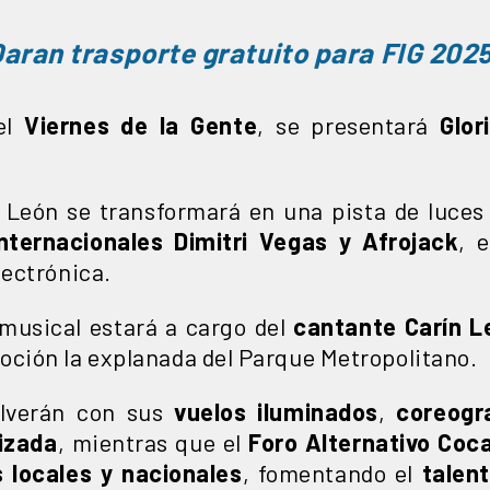
aran trasporte gratuito para FIG 202
 el
Viernes de la Gente
, se presentará
Glor
de León se transformará en una pista de luce
nternacionales Dimitri Vegas y Afrojack
, 
ectrónica.
e musical estará a cargo del
cantante Carín L
oción la explanada del Parque Metropolitano.
lverán con sus
vuelos iluminados
,
coreogr
izada
, mientras que el
Foro Alternativo Coc
s locales y nacionales
, fomentando el
talen