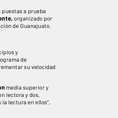
n puestas a prueba
ente,
organizado por
ación de Guanajuato.
cipios y
programa de
crementar su velocidad
ón
media superior y
n lectora y dos,
a lectura en ellos”,