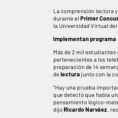
La comprensión lectora y
durante el
Primer Concur
la Universidad Virtual de
Implementan programa 
Más de 2 mil estudiantes 
pertenecientes a los tele
preparación de 14 semana
de
lectura
junto con la c
“Hay una prueba importan
que detectó que había un
pensamiento lógico-matem
dijo
Ricardo Narváez
, re