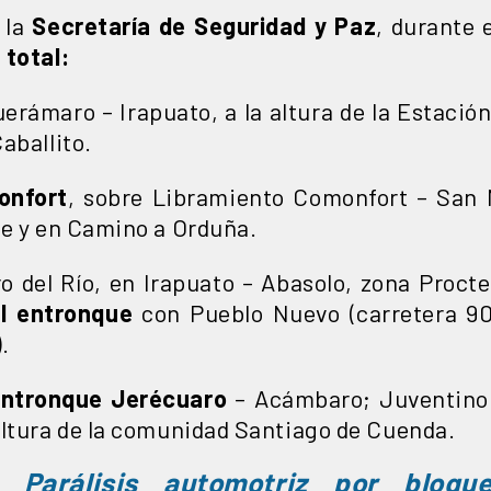
 la
Secretaría de Seguridad y Paz
, durante 
 total:
uerámaro – Irapuato, a la altura de la Estació
aballito.
onfort
, sobre Libramiento Comonfort – San M
de y en Camino a Orduña.
ro del Río, en Irapuato – Abasolo, zona Proct
l entronque
con Pueblo Nuevo (carretera 90
.
ntronque Jerécuaro
– Acámbaro; Juventino 
altura de la comunidad Santiago de Cuenda.
e:
Parálisis automotriz por bloqu