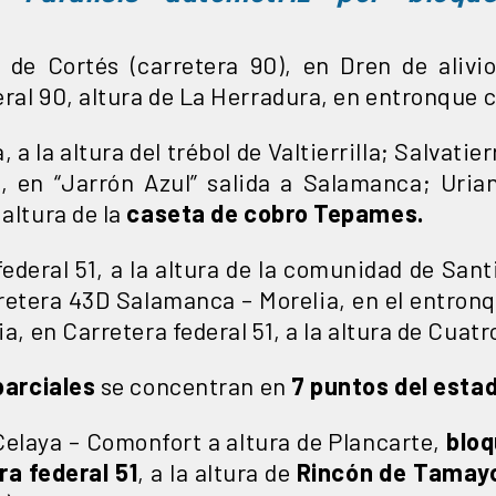
 de Cortés (carretera 90), en Dren de aliv
deral 90, altura de La Herradura, en entronque 
a la altura del trébol de Valtierrilla; Salvatier
o, en “Jarrón Azul” salida a Salamanca; Uria
 altura de la
caseta de cobro Tepames.
federal 51, a la altura de la comunidad de San
rretera 43D Salamanca – Morelia, en el entronq
ia, en Carretera federal 51, a la altura de Cuat
parciales
se concentran en
7 puntos del esta
Celaya – Comonfort a altura de Plancarte,
bloq
ra federal 51
, a la altura de
Rincón de Tamay