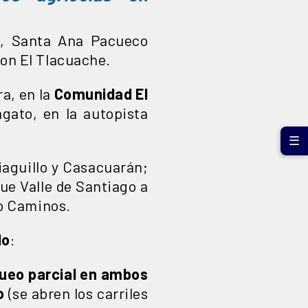
io, Santa Ana Pacueco
con El Tlacuache.
ra, en la
Comunidad El
ngato, en la autopista
☰
tiaguillo y Casacuarán;
ue Valle de Santiago a
ro Caminos.
do
:
ueo parcial en ambos
o
(se abren los carriles