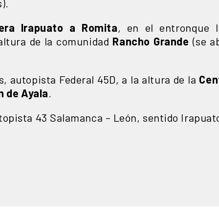
).
tera Irapuato a Romita
, en el entronque 
 altura de la comunidad
Rancho Grande
(se ab
, autopista Federal 45D, a la altura de la
Cen
n de Ayala
.
topista 43 Salamanca – León, sentido Irapuato 