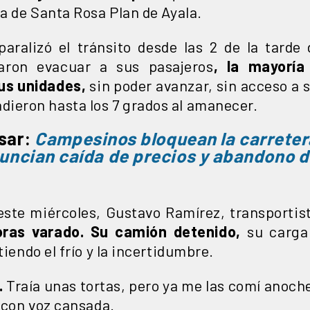
ra de Santa Rosa Plan de Ayala.
aralizó el tránsito desde las 2 de la tarde
aron evacuar a sus pasajeros
, la mayoría
us unidades,
sin poder avanzar, sin acceso a s
ieron hasta los 7 grados al amanecer.
esar:
Campesinos bloquean la carreter
uncian caída de precios y abandono 
este miércoles, Gustavo Ramírez, transportis
horas varado. Su camión detenido,
su carga
tiendo el frío y la incertidumbre.
.
Traía unas tortas, pero ya me las comí anoch
ó con voz cansada.