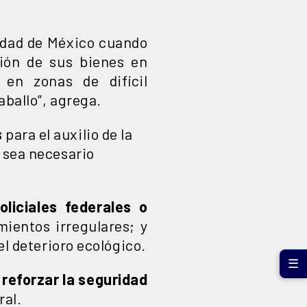
Ciudad de México cuando
ción de sus bienes en
 en zonas de difícil
aballo”, agrega.
s
para el auxilio de la
o sea necesario
liciales federales o
mientos irregulares; y
el deterioro ecológico.
☰
a
reforzar la seguridad
ral.