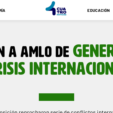
MÍA
EDUCACIÓN
GENE
N A AMLO DE
RISIS INTERNACIO
osición reprocharon serie de conflictos intern