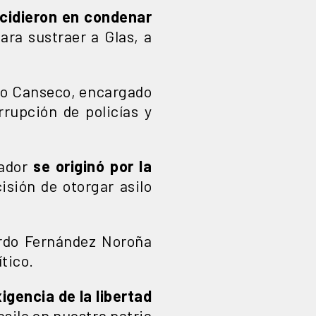
ncidieron en condenar
ara sustraer a Glas, a
rto Canseco, encargado
rrupción de policías y
ador
se originó por la
isión de otorgar asilo
rardo Fernández Noroña
ítico.
xigencia de la libertad
asilo en nuestra patria