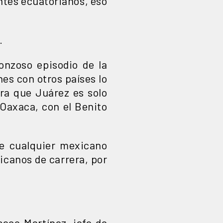
ntes ecuatorianos, eso
.
onzoso episodio de la
nes con otros países lo
ra que Juárez es solo
Oaxaca, con el Benito
ue cualquier mexicano
xicanos de carrera, por
seco Martínez, jefe de