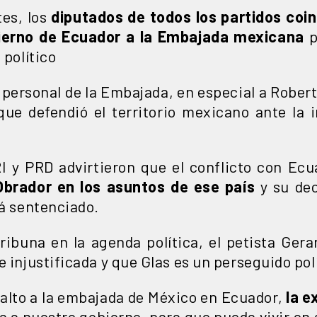
tes, los
diputados de todos los partidos coi
bierno de Ecuador a la Embajada mexicana
p
 político
personal de la Embajada, en especial a Robe
que defendió el territorio mexicano ante la i
I y PRD advirtieron que el conflicto con Ecu
Obrador en los asuntos de ese país
y su dec
tá sentenciado.
ribuna en la agenda política, el petista Ge
e injustificada y que Glas es un perseguido pol
salto a la embajada de México en Ecuador,
la e
a a nuestro gobierno, para que pueda vivir en 