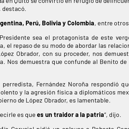
a en Quito se convirtió en refugio de delincue
, destacó.
gentina, Perú, Bolivia y Colombia
, entre otros
Presidente sea el protagonista de este verg
a, el repaso de su modo de abordar las relacio
ópez Obrador, con su proceder, nos demuest
ca. Nos demuestra que confunde al Benito de 
el perredista, Fernández Noroña respondió q
violento y la agresión física a diplomáticos me
obierno de López Obrador, es lamentable.
ecirle es que
es un traidor a la patria
“, dijo.
ofía Carvajal pidió un aplauso a Roberto Can