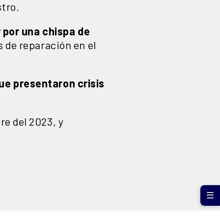
stro.
 por una chispa de
s de reparación en el
ue presentaron crisis
re del 2023, y
☰