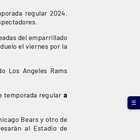
porada regular 2024.
espectadores.
leadas del emparrillado
duelo el viernes por la
do Los Angeles Rams
e temporada regular
a
☰
hicago Bears y otro de
resarán al Estadio de