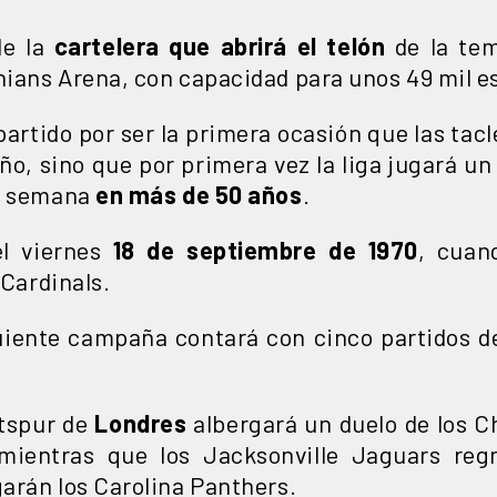
de la
cartelera que abrirá el telón
de la tem
thians Arena, con capacidad para unos 49 mil 
 partido por ser la primera ocasión que las tac
eño, sino que por primera vez la liga jugará un 
de semana
en más de 50 años
.
el viernes
18 de septiembre de 1970
, cuan
 Cardinals.
guiente campaña contará con cinco partidos d
tspur de
Londres
albergará un duelo de los C
 mientras que los Jacksonville Jaguars reg
garán los Carolina Panthers.