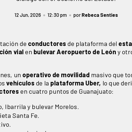
12 Jun, 2026
12:30 pm
por
Rebeca Senties
stación de
conductores
de plataforma del
est
ción
vial
en
bulevar Aeropuerto de León
y otr
rnes, un
operativo
de
movilidad
masivo que tom
ios
vehículos
de la
plataforma Uber,
lo que deri
ctores
en cuatro puntos de Guanajuato:
 Ibarrila y bulevar Morelos.
ieta Santa Fe.
ivo.