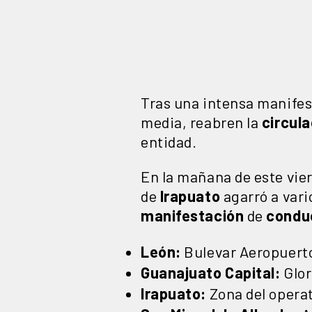
Tras una intensa manife
media, reabren la
circula
entidad.
En la mañana de este vie
de
Irapuato
agarró a var
manifestación
de
condu
León:
Bulevar Aeropuerto,
Guanajuato Capital:
Glor
Irapuato:
Zona del operat