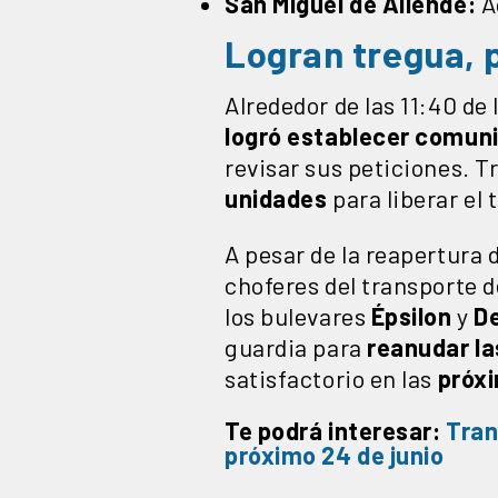
San Miguel de Allende:
A
Logran tregua, 
Alrededor de las 11:40 de
logró establecer comun
revisar sus peticiones. 
unidades
para liberar el 
A pesar de la reapertura 
choferes del transporte 
los bulevares
Épsilon
y
De
guardia para
reanudar la
satisfactorio en las
próx
Te podrá interesar:
Tran
próximo 24 de junio