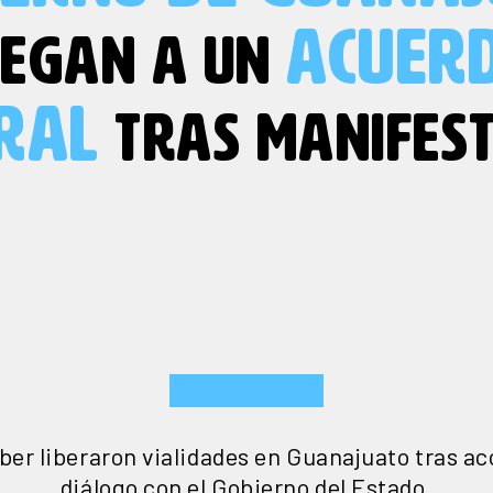
ACUER
LEGAN A UN
RAL
TRAS MANIFEST
er liberaron vialidades en Guanajuato tras a
diálogo con el Gobierno del Estado.