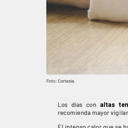
Foto: Cortesía.
Los días con
altas te
recomienda mayor vigila
El intenso calor que se 