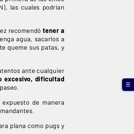
N), las cuales podrían
ópez recomendó
tener a
tenga agua, sacarlos a
ente queme sus patas, y
atentos ante cualquier
 excesivo, dificultad
☰
 paseo.
á expuesto de manera
demandantes.
cara plana como pugs y