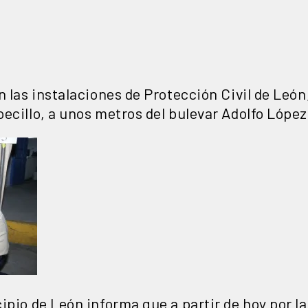
n las instalaciones de Protección Civil de León
ecillo, a unos metros del bulevar Adolfo Lópe
ipio de León informa que a partir de hoy por l