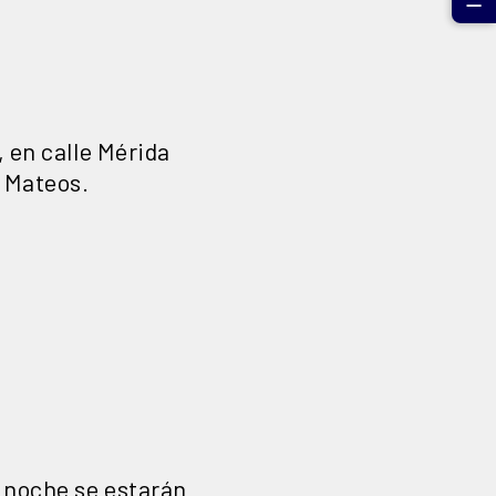
☰
, en calle Mérida
z Mateos.
a noche se estarán