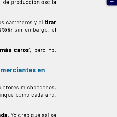
☰
al de producción oscila
s carreteros y al
tirar
stos;
sin embargo, el
 más caros
’, pero no,
omerciantes en
ductores michoacanos,
unque como cada año,
ada
. Yo creo que así se