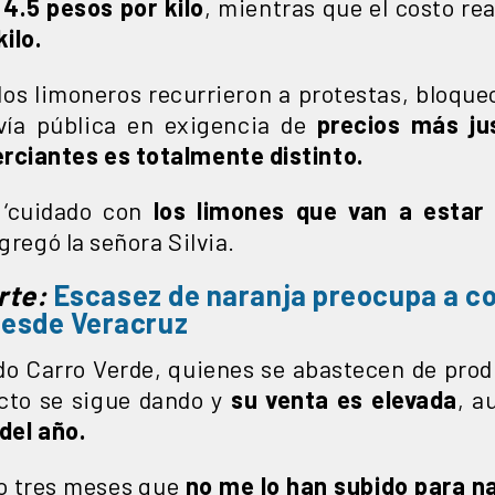
 4.5 pesos por kilo
, mientras que el costo re
ilo.
los limoneros recurrieron a protestas, bloqueo
ía pública en exigencia de
precios más ju
rciantes es totalmente distinto.
 ‘cuidado con
los limones que van a estar
gregó la señora Silvia.
rte:
Escasez de naranja preocupa a c
desde Veracruz
o Carro Verde, quienes se abastecen de pro
cto se sigue dando y
su venta es elevada
, a
del año.
 o tres meses que
no me lo han subido para n