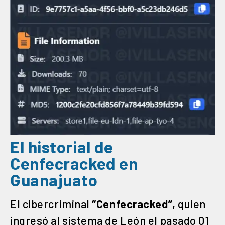
El historial de
Cenfecracked en
Guanajuato
El cibercriminal
“Cenfecracked”,
quien
ingresó al sistema de León el pasado 01