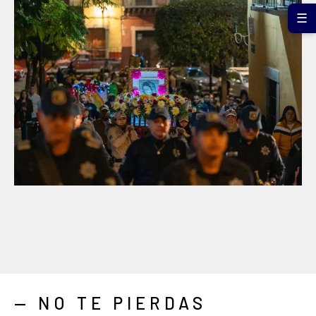
☰
— NO TE PIERDAS