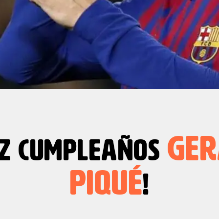
GER
IZ CUMPLEAÑOS
PIQUÉ
!