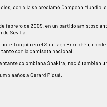
goles
, con ella se proclamó
Campeón Mundial
e
 de febrero de 2009, en un partido amistoso an
n
de
Sevilla
.
, ante
Turquía
en el
Santiago B
ernabéu
, donde 
 tanto con la camiseta nacional.
cantante colombiana Shakira, nació también un
 cumpleaños a Gerard Piqué.