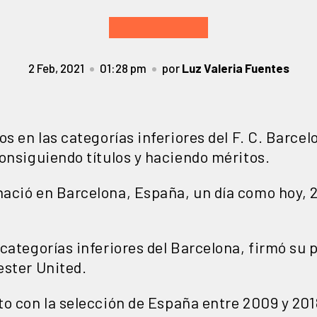
2 Feb, 2021
01:28 pm
por
Luz Valeria Fuentes
s en las categorías inferiores del F. C. Barcel
onsiguiendo títulos y haciendo méritos.
nació en
Barcelona
,
España
, un día como hoy, 
categorías inferiores del
Barcelona
, firmó su 
ster United
.
to
con la
selección de España
entre 2009 y 201