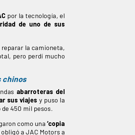
AC
por la tecnología, el
ridad de uno de sus
a reparar la camioneta,
tal, pero perdí mucho
s chinos
endas
abarroteras del
ar sus viajes
y puso la
o de 450 mil pesos.
logaron como una
‘copia
y obligó a JAC Motors a