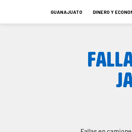
GUANAJUATO
DINERO Y ECONO
FALLA
J
Fallas en camione