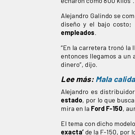
echaron como 800 kilos”.
Alejandro Galindo se co
diseño y el bajo costo;
empleados
.
“En la carretera tronó la
entonces llegamos a un 
dinero”, dijo.
Lee más:
Mala calida
Alejandro es distribuido
estado
, por lo que busc
mira en la
Ford F-150
, au
El tema con dicho modelo
exacta’
de la F-150, por 