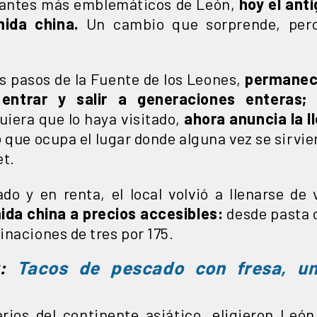
urantes más emblemáticos de León,
hoy el anti
ida china.
Un cambio que sorprende, pero
os pasos de la Fuente de los Leones,
permanece
entrar y salir a generaciones enteras;
e
uiera que lo haya visitado,
ahora anuncia la l
o
que ocupa el lugar donde alguna vez se sirvie
et.
do y en renta, el local volvió a llenarse de
da china a precios accesibles:
desde pasta 
naciones de tres por 175.
r:
Tacos de pescado con fresa, u
arios del continente asiático, eligieron Leó