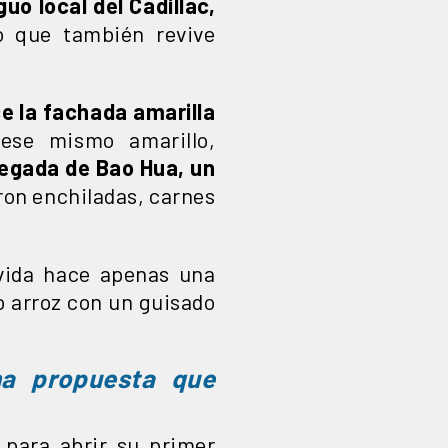
guo local del Cadillac,
 que también revive
 la fachada amarilla
se mismo amarillo,
legada de Bao Hua, un
ron enchiladas, carnes
 vida hace apenas una
o arroz con un guisado
na propuesta que
n para abrir su primer