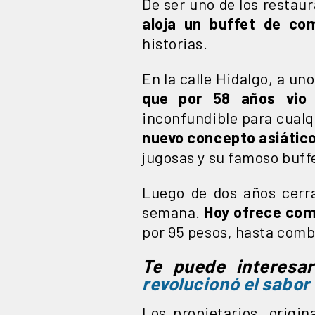
De ser uno de los resta
aloja un buffet de com
historias.
En la calle Hidalgo, a un
que por 58 años vio 
inconfundible para cualq
nuevo concepto asiátic
jugosas y su famoso buff
Luego de dos años cerra
semana.
Hoy ofrece comi
por 95 pesos, hasta combi
Te puede interesa
revolucionó el sabor
Los propietarios, origin