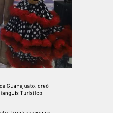
o de Guanajuato, creó
Tianguis Turístico
ato, firmó convenios