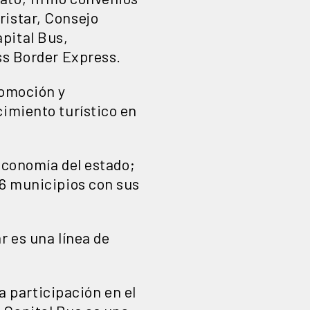
ristar, Consejo
pital Bus,
ss Border Express.
romoción y
cimiento turístico en
 economía del estado;
46 municipios con sus
r es una línea de
 participación en el