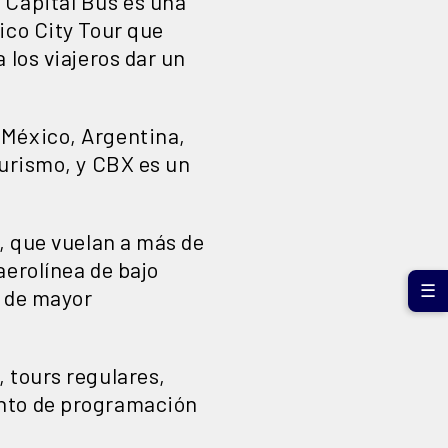
 Capital Bus es una
ico City Tour que
 los viajeros dar un
 México, Argentina,
turismo, y CBX es un
, que vuelan a más de
aerolínea de bajo
☰
y de mayor
 tours regulares,
ento de programación