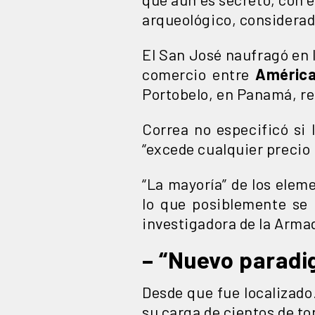
arqueológico, considerad
El San José naufragó en l
comercio entre
América
Portobelo, en Panamá, rep
Correa no especificó si 
“excede cualquier precio 
“La mayoría” de los elem
lo que posiblemente se 
investigadora de la Arma
– “Nuevo paradi
Desde que fue localizado.
su carga de cientos de to