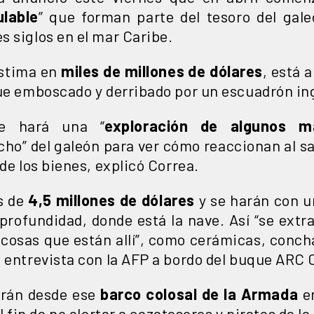
ulable
” que forman parte del tesoro del gal
s siglos en el mar Caribe.
estima en
miles de millones de dólares
, está a
fue emboscado y derribado por un escuadrón in
se hará una “
exploración de algunos ma
cho” del galeón para ver cómo reaccionan al sa
de los bienes, explicó Correa.
s de
4,5 millones de dólares
y se harán con u
profundidad, donde está la nave. Así “se extra
s cosas que están allí”, como cerámicas, conch
 entrevista con la AFP a bordo del buque ARC 
arán desde ese
barco colosal de la Armada
en
 fin de no alertar a cazatesoros y piratas de la