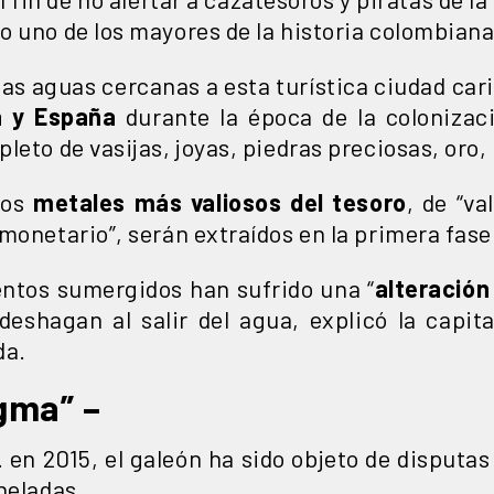
o uno de los mayores de la historia colombiana
as aguas cercanas a esta turística ciudad car
 y España
durante la época de la colonizac
leto de vasijas, joyas, piedras preciosas, oro,
los
metales más valiosos del tesoro
, de “va
monetario”, serán extraídos en la primera fase
entos sumergidos han sufrido una “
alteración
deshagan al salir del agua, explicó la capit
da.
gma” –
 en 2015, el galeón ha sido objeto de disputas 
neladas.