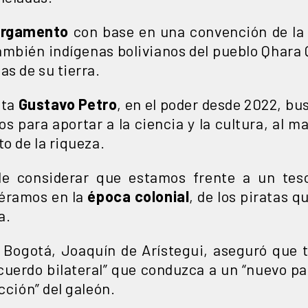
argamento
con base en una convención de la
ambién indígenas bolivianos del pueblo Qhara
as de su tierra.
sta
Gustavo Petro
, en el poder desde 2022, bu
s para aportar a la ciencia y la cultura, al 
to de la riqueza.
 de considerar que estamos frente a un te
éramos en la
época colonial
, de los piratas 
a.
 Bogotá, Joaquín de Arístegui, aseguró que t
cuerdo bilateral” que conduzca a un “nuevo 
cción” del galeón.