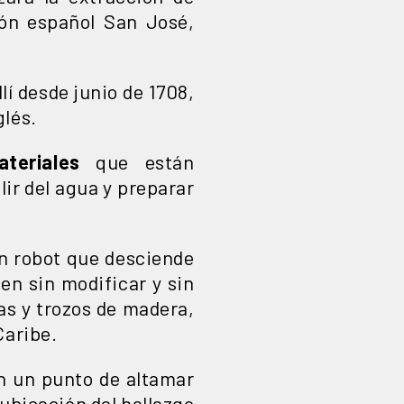
eón español San José,
llí desde junio de 1708,
glés.
teriales
que están
lir del agua y preparar
n robot que desciende
en sin modificar y sin
as y trozos de madera,
Caribe.
 un punto de altamar
 ubicación del hallazgo