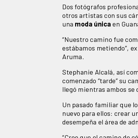
Dos fotógrafos profesiona
otros artistas con sus cá
una
moda única
en Guana
“Nuestro camino fue comp
estábamos metiendo”, exp
Aruma.
Stephanie Alcalá, así co
comenzado “tarde” su ca
llegó mientras ambos se d
Un pasado familiar que lo
nuevo para ellos: crear u
desempeña el área de adm
“Creo que el camino de c