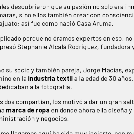
les descubrieron que su pasión no solo era inm
maras, sino ellos también crear con conscienci
juato; así fue como nació Casa Aruma.
licado porque no éramos expertos en eso, no 
resó Stephanie Alcalá Rodríguez, fundadora 
mo su socio y también pareja, Jorge Macías, e
mino en la
industria textil
a la edad de 30 años
edicaban a la fotografía.
s dos compartían, los motivó a dar un gran sal
na
marca de ropa
en donde ahora ella diseña y 
inistración y negocios.
ómo llegamos aquí ha sido muy incierto, con 