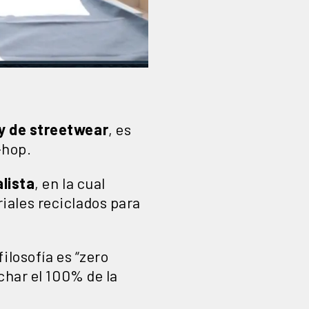
y de streetwear
, es
-hop.
lista
, en la cual
iales reciclados para
ilosofía es “zero
char el 100% de la