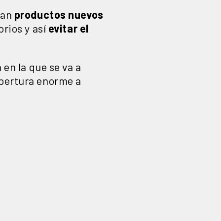
ean
productos nuevos
orios y así
evitar el
 en la que se va a
apertura enorme a