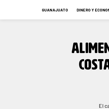
GUANAJUATO
DINERO Y ECONO
ALIME
COST
El c