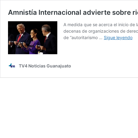
Amnistía Internacional advierte sobre r
A medida que se acerca el inicio de 
decenas de organizaciones de derecho
Am
de “autoritarismo …
Sigue leyendo
In
ad
so
ri
TV4 Noticias Guanajuato
pa
vis
en
Es
Un
po
pol
de
Tr