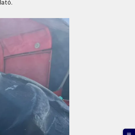
lató.