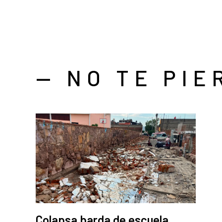
— NO TE PIE
Colapsa barda de escuela