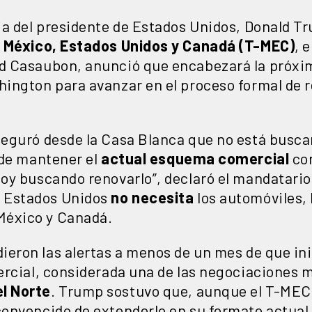
ia del presidente de Estados Unidos, Donald T
e México, Estados Unidos y Canadá (T-MEC)
, 
d Casaubon, anunció que encabezará la próx
ington para avanzar en el proceso formal de r
eguró desde la Casa Blanca que no está busc
 de mantener el
actual esquema comercial
con
oy buscando renovarlo”, declaró el mandatari
 Estados Unidos
no necesita
los automóviles, l
México y Canadá.
ieron las alertas a menos de un mes de que in
ercial, considerada una de las negociaciones m
l Norte
. Trump sostuvo que, aunque el T-MEC 
onvencido de extenderlo en su formato actual