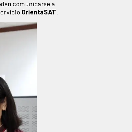
pueden comunicarse a
 servicio
OrientaSAT
.