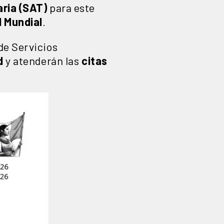
aria (SAT)
para este
l Mundial
.
de Servicios
d
y atenderán las
citas