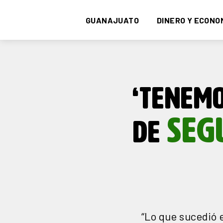
GUANAJUATO
DINERO Y ECONO
‘TENEM
SEG
DE
“Lo que sucedió e