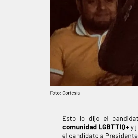
Foto: Cortesía
Esto lo dijo el candi
comunidad LGBTTIQ+
y 
el candidato a President