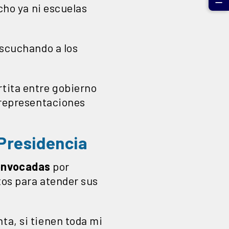
☰
echo ya ni escuelas
escuchando a los
rtita entre gobierno
s representaciones
 Presidencia
onvocadas
por
tos para atender sus
ta, si tienen toda mi