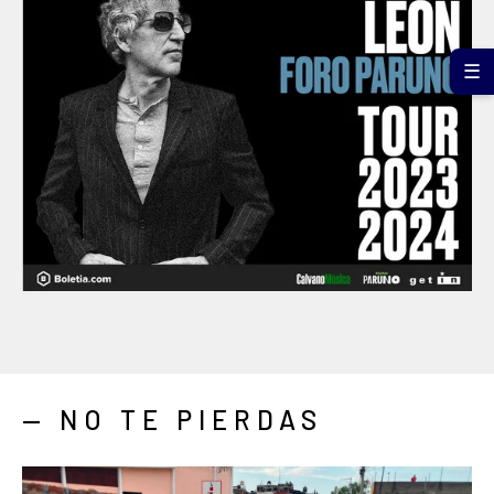
☰
— NO TE PIERDAS