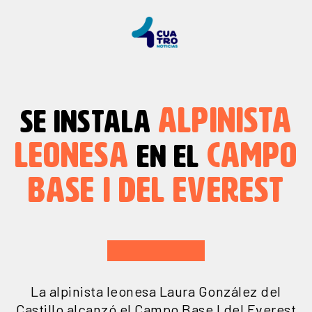
ALPINISTA
SE INSTALA
LEONESA
CAMPO
EN EL
BASE I DEL EVEREST
La alpinista leonesa Laura González del
Castillo alcanzó el Campo Base I del Everest