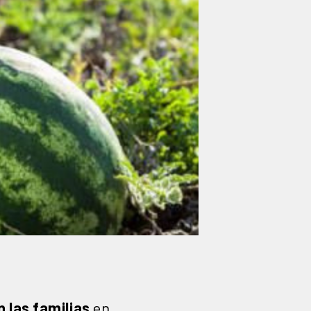
 las familias
en