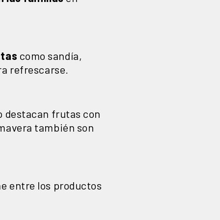
utas
como sandía,
ra refrescarse.
o destacan frutas con
rimavera también son
e entre los productos