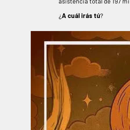
asistencia total de 197 m
¿
A cuál irás tú
?