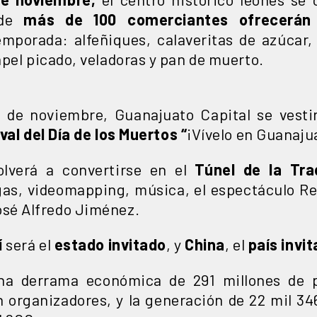
nde
más de 100 comerciantes
ofrecerán
mporada: alfeñiques, calaveritas de azúcar,
pel picado, veladoras y pan de muerto.
2 de noviembre, Guanajuato Capital se vestir
val del Día de los Muertos “
¡Vívelo en Guanajua
olverá a convertirse en el
Túnel de la Tra
s, videomapping, música, el espectáculo Ret
sé Alfredo Jiménez.
í
será el
estado invitado
, y
China
, el
país invi
na derrama económica de 291 millones de 
 organizadores, y la generación de 22 mil 3