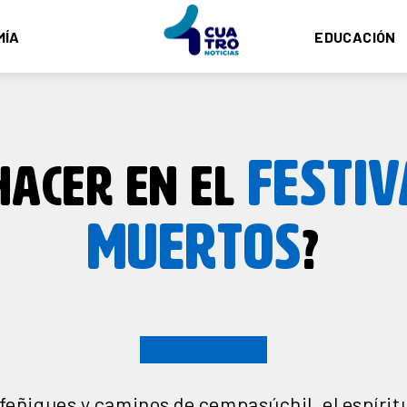
MÍA
EDUCACIÓN
FESTIV
HACER EN EL
MUERTOS
?
feñiques y caminos de cempasúchil, el espírit