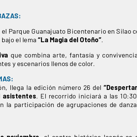
BAZAS:
,
el Parque Guanajuato Bicentenario en Silao c
, bajo el lema
“La Magia del Otoño”
.
siva
que combina arte, fantasía y convivencia
tes y escenarios llenos de color.
NIMAS:
ón, llega la edición número 26 del
“Desperta
 asistentes
. El recorrido iniciará a las 10:3
n la participación de agrupaciones de danza,
de noviembre,
el centro histórico leonés se 