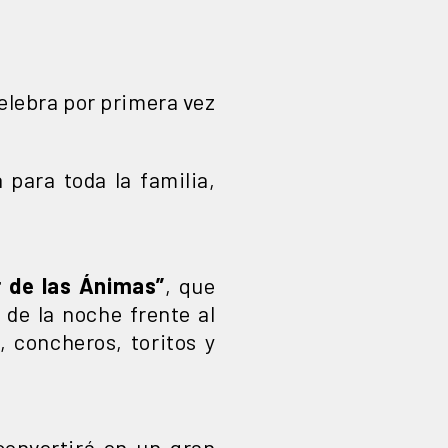
elebra por primera vez
 para toda la familia,
r de las Ánimas”
, que
0 de la noche frente al
 concheros, toritos y
convertirá en un gran