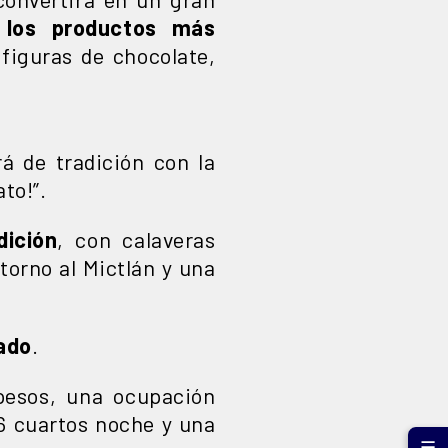
 los productos más
 figuras de chocolate,
á de tradición con la
to!”.
dición
, con calaveras
orno al Mictlán y una
tado
.
pesos, una ocupación
46 cuartos noche y una