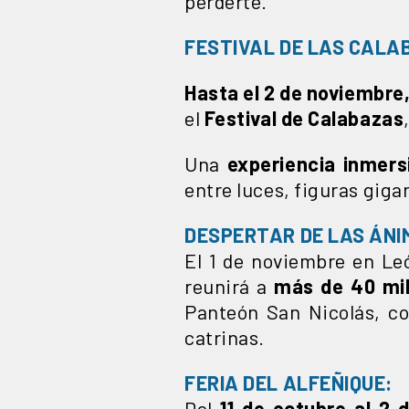
perderte.
FESTIVAL DE LAS CALA
Hasta el 2 de noviembre
el
Festival de Calabazas
Una
experiencia inmer
entre luces, figuras gigan
DESPERTAR DE LAS Á
El 1 de noviembre en Le
reunirá a
más de 40 mil
Panteón San Nicolás, co
catrinas.
FERIA DEL ALFEÑIQUE:
Del
11 de octubre al 2 