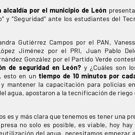
a alcaldía por el municipio de León
presentar
o” y “Seguridad” ante los estudiantes del Te
ejandra Gutiérrez Campos por el PAN, Vanes
 López Jiménez por el PRI, Juan Pablo De
rnández González por el Partido Verde contes
ión de seguridad en León?
y ¿Cuáles son lo
?, esto en un
tiempo de 10 minutos por cada
r y mantener la capacitación para policías e
el agua, apostaron a la tecnificación de riego e
s es y más clara que tenemos es tener una pre
 presa no solo es posible, es viable, hoy ha
reutilización del agua, necesitamos empezar 