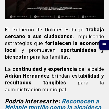
El Gobierno de Dolores Hidalgo
trabaja
cercano a sus ciudadanos
, impulsando
estrategias que
fortalecen la economía
☰
local
y promueven
oportunidades y
bienestar
para las familias.
La
continuidad y experiencia
del alcalde
Adrián Hernández
brindan
estabilidad y
resultados tangibles
para la
administración municipal.
Podría interesarte:
Reconocen a
Melanie murillo como la alcaldesa