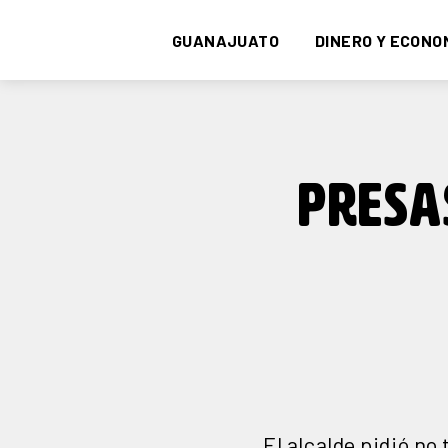
GUANAJUATO
DINERO Y ECONO
PRESA
El alcalde pidió no