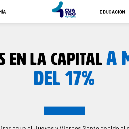
MÍA
EDUCACIÓN
A 
S EN LA CAPITAL
DEL 17%
 tirar agua el Jueves y Viernes Santo debido al e