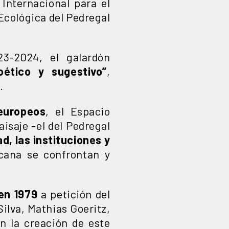
Internacional para el
Ecológica del Pedregal
23-2024, el galardón
oético y sugestivo”
,
.
 europeos
, el Espacio
aisaje -el del Pedregal
ad, las instituciones y
icana se confrontan y
en 1979
a petición del
ilva, Mathias Goeritz,
n la creación de este