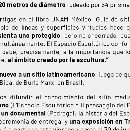
120 metros de diámetro
rodeado por 64 prisma
tigas en el libro UNAM México: Guía de sit
ple de líneas y superficies virtuales hace q
sienta uno protegido
, pero no encerrado, pu
simultáneamente. El Espacio Escultórico confo
 debe, precisamente, a la importancia que lo
re,
al ámbito creado por la escultura.”
nuevo a un sitio latinoamericano
, luego de q
Bica, de Burle Marx, en Brasil.
ica difundir el conocimiento del sitio med
iano
(L’Espacio Escultórico e il paesaggio del 
e un documental
(Pedregal: la historia del Es
 ceremonia de entrega, y
una exposición en T
rá a partir de este viernes y hasta el 30 de jun