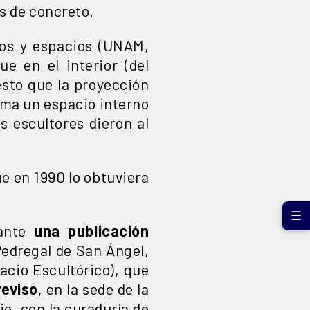
s de concreto.
ios y espacios (UNAM,
ue en el interior (del
esto que la proyección
rma un espacio interno
s escultores dieron al
ue en 1990 lo obtuviera
☰
iante
una publicación
Pedregal de San Ángel,
pacio Escultórico), que
reviso
, en la sede de la
io, con la curaduría de