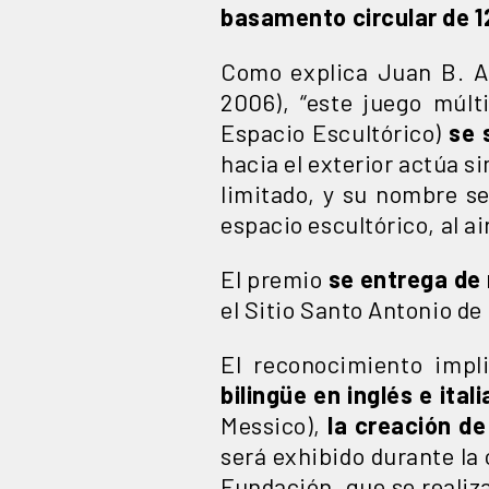
basamento circular de 
Como explica Juan B. Ar
2006), “este juego múlti
Espacio Escultórico)
se 
hacia el exterior actúa 
limitado, y su nombre se
espacio escultórico, al ai
El premio
se entrega de 
el Sitio Santo Antonio de 
El reconocimiento impl
bilingüe en inglés e ital
Messico),
la creación d
será exhibido durante la
Fundación, que se realiza