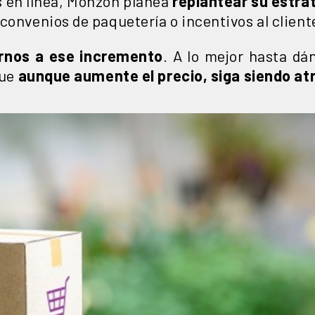
s en línea, Monzón planea
replantear su estrat
 convenios de paquetería o incentivos al client
rnos a ese incremento
. A lo mejor hasta dá
que
aunque aumente el precio, siga siendo at