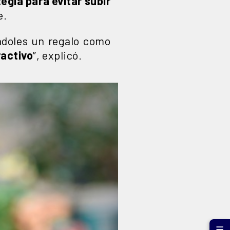
egia para evitar subir
e.
ndoles un regalo como
ractivo
”, explicó.