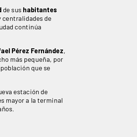
d
de sus
habitantes
 centralidades de
ciudad continúa
afael Pérez Fernández
,
ucho más pequeña, por
a población que se
nueva estación de
s mayor a la terminal
años.