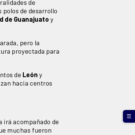
ralidades de
 polos de desarrollo
ad de Guanajuato
y
arada, pero la
ctura proyectada para
untos de
León
y
azan hacia centros
☰
ra irá acompañado de
que muchas fueron