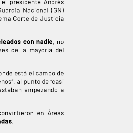
 el presidente Andrés
Guardia Nacional (GN)
ema Corte de Justicia
leados con nadie
, no
es de la mayoría del
donde está el campo de
nos”, al punto de “casi
e estaban empezando a
convirtieron en Áreas
adas
.