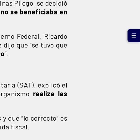
inas Pliego, se decidió
a
no se beneficiaba en
ierno Federal, Ricardo
☰
e dijo que “se tuvo que
co
”.
taria (SAT), explicó el
 organismo
realiza las
s
y que “lo correcto” es
da fiscal.