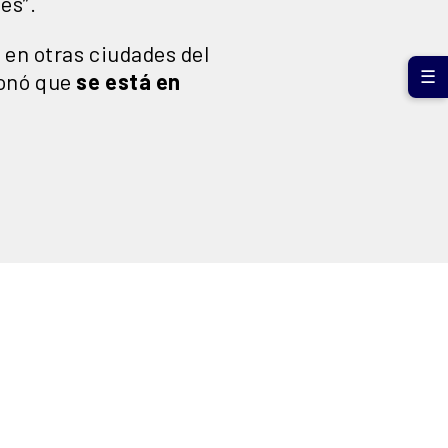
es”.
 en otras ciudades del
☰
ionó que
se está en