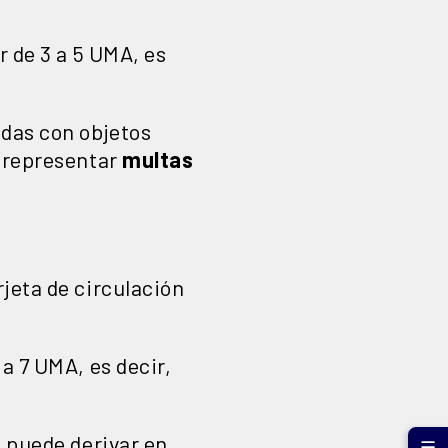
r de 3 a 5 UMA, es
adas con objetos
e representar
multas
jeta de circulación
 a 7 UMA, es decir,
a puede derivar en