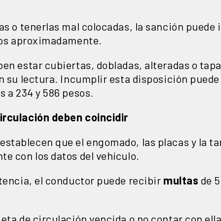
as o tenerlas mal colocadas, la sanción puede i
esos aproximadamente.
en estar cubiertas, dobladas, alteradas o tap
n su lectura. Incumplir esta disposición pued
s a 234 y 586 pesos.
irculación deben coincidir
stablecen que el engomado, las placas y la tar
e con los datos del vehículo.
tencia, el conductor puede recibir
multas
de 5
eta de circulación vencida o no contar con ell