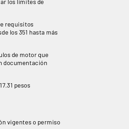
ar los límites de
e requisitos
sde los 351 hasta más
ulos de motor que
on documentación
17.31 pesos
ión vigentes o permiso