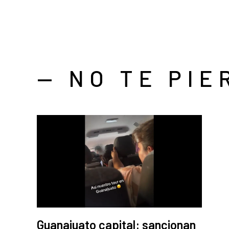
— NO TE PIE
Guanajuato capital: sancionan