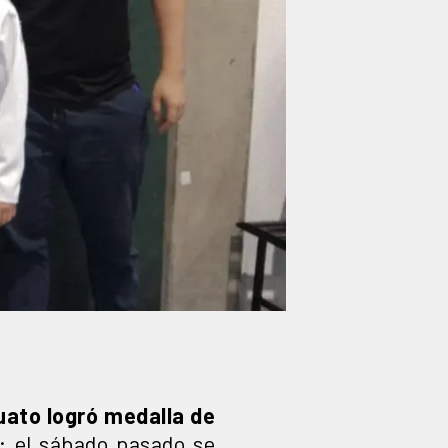
uato logró medalla de
; el sábado pasado se