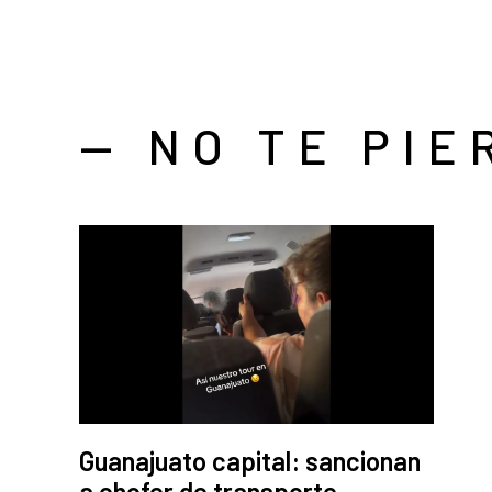
— NO TE PIE
Guanajuato capital: sancionan
a chofer de transporte