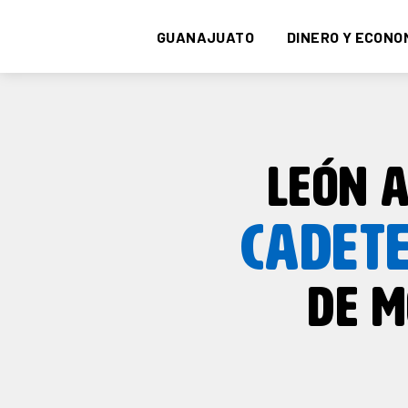
GUANAJUATO
DINERO Y ECONO
LEÓN A
CADET
DE M