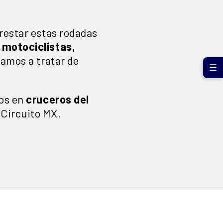
rrestar estas rodadas
s motociclistas,
vamos a tratar de
☰
dos en
cruceros del
 Circuito MX.