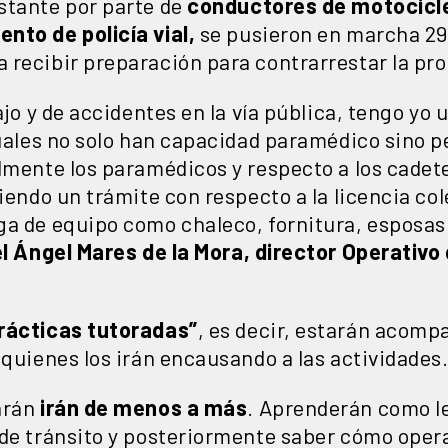
stante por parte de
conductores de motocicl
nto de policía vial,
se pusieron en marcha 29 
 recibir preparación para contrarrestar la pr
ajo y de accidentes en la vía pública, tengo yo 
cuales no solo han capacidad paramédico sino p
lmente los paramédicos y respecto a los cadet
iendo un trámite con respecto a la licencia col
ga de equipo como chaleco, fornitura, esposas 
l Ángel Mares de la Mora, director Operativo d
rácticas tutoradas”
, es decir, estarán acom
 quienes los irán encausando a las actividades
arán
irán de menos a más
. Aprenderán como l
 de tránsito y posteriormente saber cómo oper