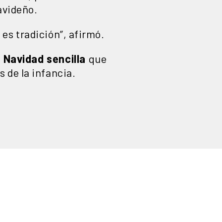
avideño.
es tradición”, afirmó.
 Navidad sencilla
que
 de la infancia.