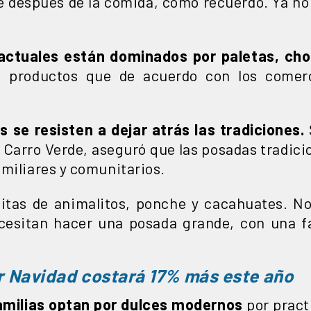
e después de la comida, como recuerdo. Ya n
 actuales están dominados por paletas, ch
,
productos que de acuerdo con los comerc
s se resisten a dejar atrás las tradiciones.
Carro Verde, aseguró que las posadas tradici
amiliares y comunitarios.
titas de animalitos, ponche y cacahuates. N
cesitan hacer una posada grande, con una fa
r Navidad costará 17% más este año
amilias optan por dulces modernos
por practi