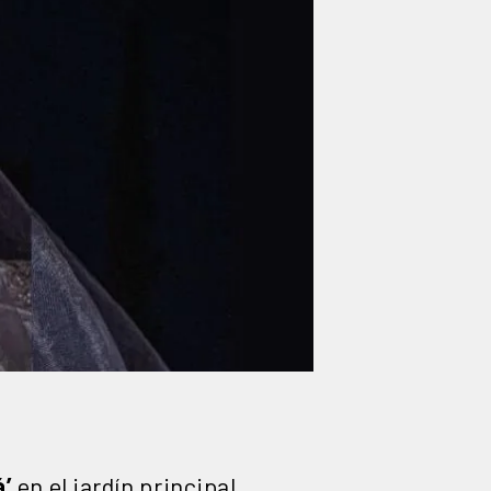
á’
en el jardín principal