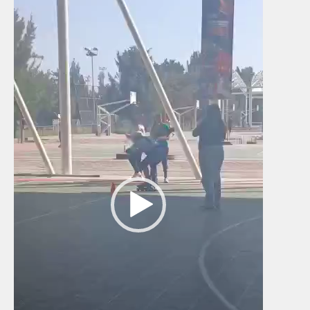
de
vídeo