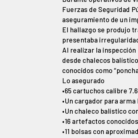
Fuerzas de Seguridad Pú
aseguramiento de un imp
El hallazgo se produjo t
presentaba irregularida
Al realizar la inspecció
desde chalecos balístico
conocidos como “poncha
Lo asegurado
•65 cartuchos calibre 7.
•Un cargador para arma 
•Un chaleco balístico co
•16 artefactos conocido
•11 bolsas con aproxima