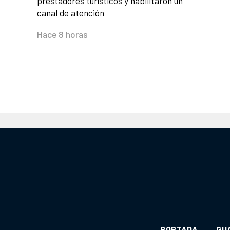
prestadores turísticos y habilitaron un
canal de atención
Hace 8 horas
PORTADA
GU