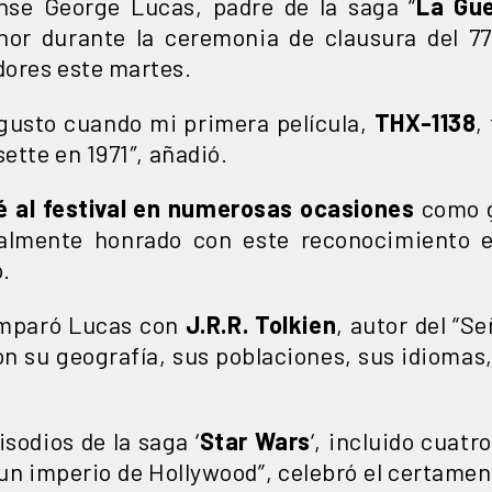
nse George Lucas, padre de la saga “
La Gue
nor durante la ceremonia de clausura del 77
dores este martes.
 gusto cuando mi primera película,
THX-1138
,
ette en 1971″, añadió.
é al festival en numerosas ocasiones
como g
ealmente honrado con este reconocimiento e
.
omparó Lucas con
J.R.R. Tolkien
, autor del “Se
on su geografía, sus poblaciones, sus idiomas,
isodios de la saga ‘
Star Wars
‘, incluido cuatr
n imperio de Hollywood”, celebró el certamen