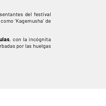
esentantes del festival
as como ‘Kagemusha’ de
culas
, con la incógnita
rbadas por las huelgas